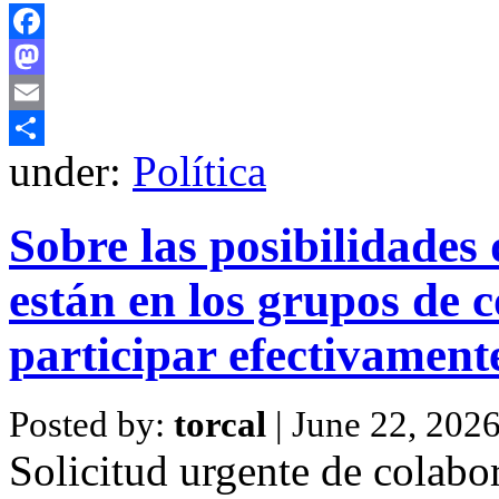
Facebook
Mastodon
Email
under:
Política
Share
Sobre las posibilidades 
están en los grupos de 
participar efectivamente
Posted by:
torcal
| June 22, 202
Solicitud urgente de colabo